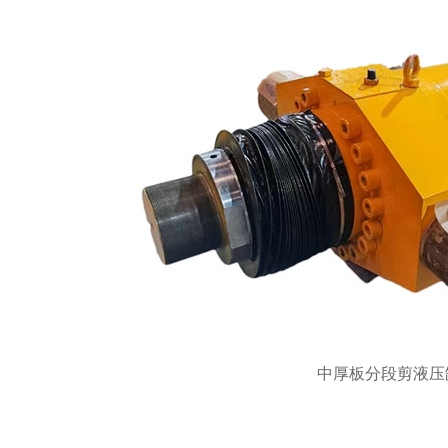
中厚板分段剪液压