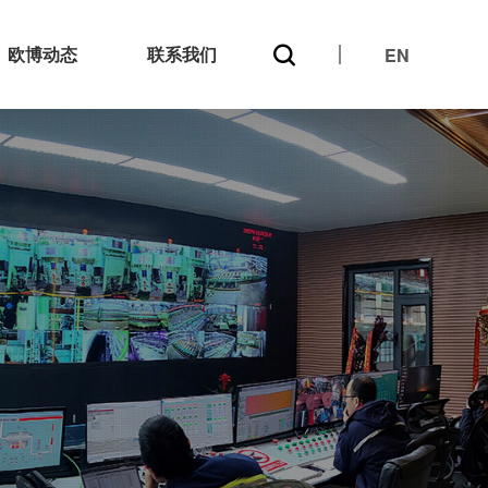
欧博动态
联系我们
EN