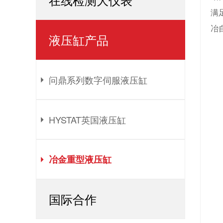
满
冶
液压缸产品
问鼎系列数字伺服液压缸
HYSTAT英国液压缸
冶金重型液压缸
国际合作