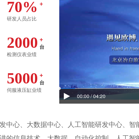
70
%
+
研发人员占比
2000
+
台
检测仪表业绩
5000
+
台
伺服液压缸业绩
00:00 / 04:20
发中心、大数据中心、人工智能研发中心、智
进的信息技术、大数据、自动化控制、人工智