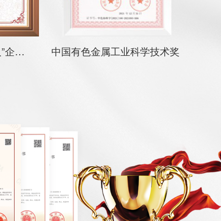
技术奖
高新技术企业证书
北