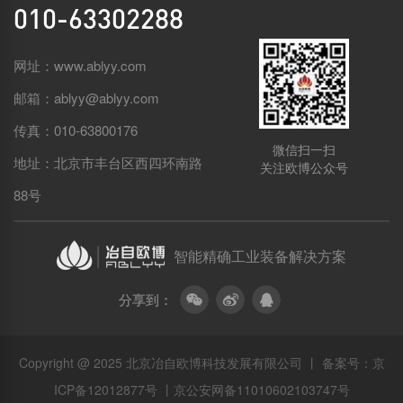
010-63302288
网址：www.ablyy.com
邮箱：ablyy@ablyy.com
传真：010-63800176
微信扫一扫
地址：北京市丰台区西四环南路
关注欧博公众号
88号
智能精确工业装备解决方案
分享到：
Copyright @ 2025 北京冶自欧博科技发展有限公司 丨 备案号：
京
ICP备12012877号
丨
京公安网备11010602103747号